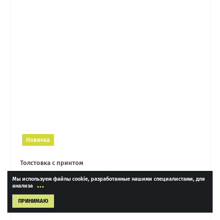
Новинка
Толстовка с принтом
Мы используем файлы cookie, разработанные нашими специалистами, для
...
анализа
3 990 ₽
ПРИНИМАЮ