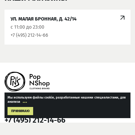
УЛ. МАЛАЯ БРОННАЯ, Д. 42/14
с 11:00 до 23:00
+7 (495) 212-14-66
Мы используем файлы cookie, разработанные нашими специалистами, для
...
анализа
Твой личный стилист в твоём телефоне
ПРИНИМАЮ
+7 (495) 212-14-66
г. Москва, ул. Малая Бронная, д. 42/14