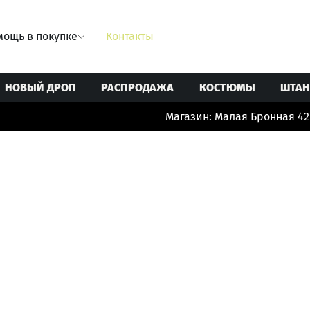
ощь в покупке
Контакты
НОВЫЙ ДРОП
РАСПРОДАЖА
КОСТЮМЫ
ШТА
Магазин: Малая Бронная 42/1
Свитеры/Кардиганы
Ремни
Юбки
Толстовки/Худи/Свитшоты
Сумки
 купальники
Топы/корсеты
Украшения
ты
Футболки
Шорты/бермуды/велосипедки