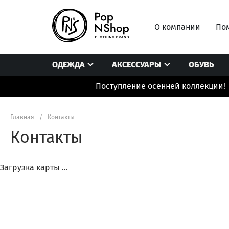
О компании
Пом
ОДЕЖДА
АКСЕССУАРЫ
ОБУВЬ
Поступление осенней коллекции!
Блузы/рубашки
Головные уборы/платки
Комбинезоны
Боди
Носки/колготки
Лонгсливы
Главная
/
Контакты
Брюки/штаны/леггинсы
Очки/чехлы
Нижнее белье /
Контакты
Верхняя одежда
Перчатки/шарфы
Пиджаки/Жиле
Джинсы
Подарочные сертификаты
Платья
Загрузка карты ...