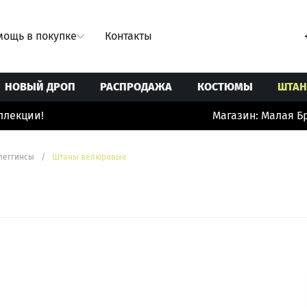
ощь в покупке
Контакты
НОВЫЙ ДРОП
РАСПРОДАЖА
КОСТЮМЫ
ШТА
екции!
Магазин: Малая Бро
Свитеры/Кардиганы
Ремни
Юбки
Толстовки/Худи/Свитшоты
Сумки
леггинсы
/
Штаны велюровые
 купальники
Топы/корсеты
Украшения
ты
Футболки
Шорты/бермуды/велосипедки