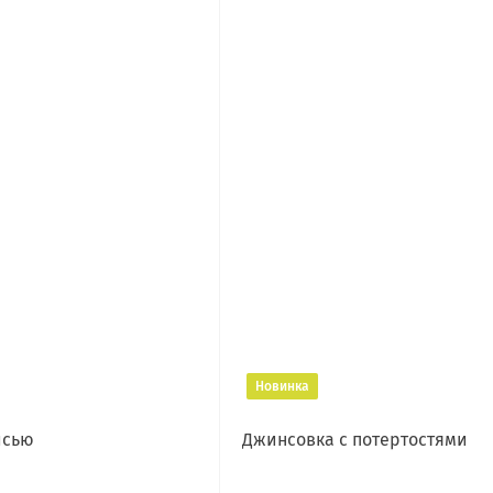
Новинка
исью
Джинсовка с потертостями