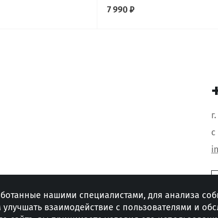
7 990 ₽
г
с
i
аботанные нашими специалистами, для анализа соб
м улучшать взаимодействие с пользователями и об