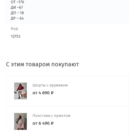
ОТ –176
ДИ –67
ДП – 18
ДР – 64
Код
12753
С этим товаром покупают
Шорты с кружевом
от 4 690 ₽
Лонгслив с принтом
от 6 490 ₽