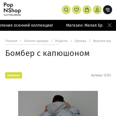
ление осенней коллекции!
Магазин: Малая Бронная 4
Главная
/
Каталог одежды
/
Разделы
/
Одежда
/
Верхняя одежд
Бомбер с капюшоном
Новинка
Артикул
12753