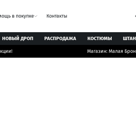
ощь в покупке
Контакты
НОВЫЙ ДРОП
РАСПРОДАЖА
КОСТЮМЫ
ШТА
ции!
Магазин: Малая Бронна
Свитеры/Кардиганы
Ремни
Юбки
Толстовки/Худи/Свитшоты
Сумки
 купальники
Топы/корсеты
Украшения
ты
Футболки
Шорты/бермуды/велосипедки