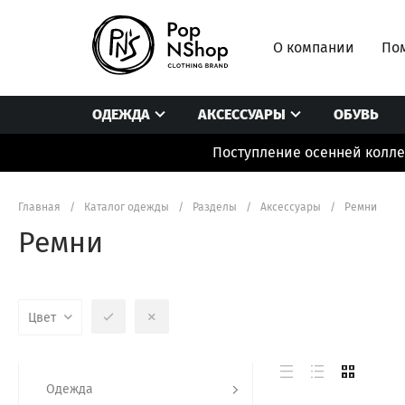
О компании
Пом
ОДЕЖДА
АКСЕССУАРЫ
ОБУВЬ
Поступление осенней коллек
Блузы/рубашки
Головные уборы/платки
Комбинезоны
Боди
Носки/колготки
Лонгсливы
Главная
/
Каталог одежды
/
Разделы
/
Аксессуары
/
Ремни
Брюки/штаны/леггинсы
Очки/чехлы
Нижнее белье /
Ремни
Верхняя одежда
Перчатки/шарфы
Пиджаки/Жиле
Джинсы
Подарочные сертификаты
Платья
Цвет
Одежда