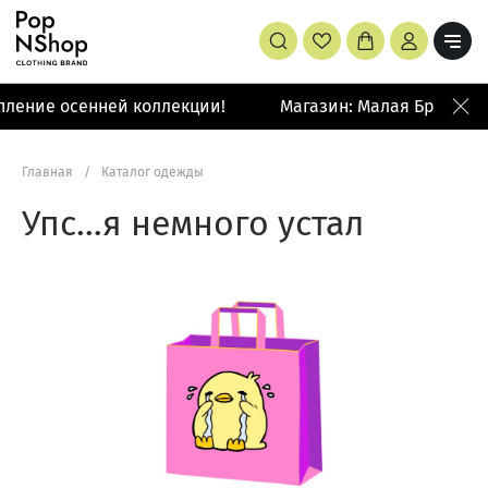
ление осенней коллекции!
Магазин: Малая Бронная 
Главная
/
Каталог одежды
Упс…я немного устал