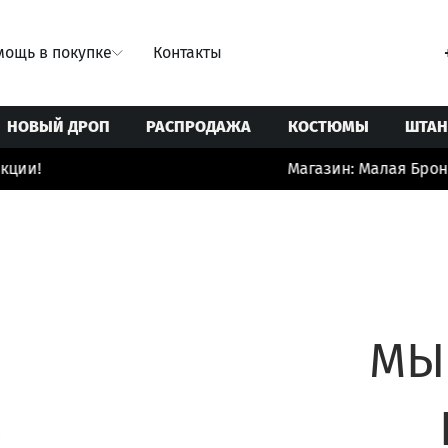
ощь в покупке
Контакты
НОВЫЙ ДРОП
РАСПРОДАЖА
КОСТЮМЫ
ШТА
ции!
Магазин: Малая Бронн
Свитеры/Кардиганы
Ремни
Юбки
Толстовки/Худи/Свитшоты
Сумки
 купальники
Топы/корсеты
Украшения
ты
Футболки
Шорты/бермуды/велосипедки
МЫ