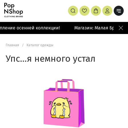
пление осенней коллекции!
Магазин: Малая Бронная 
Главная
/
Каталог одежды
Упс…я немного устал