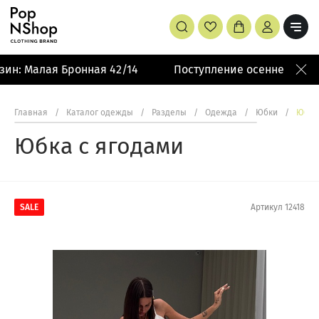
ин: Малая Бронная 42/14
Поступление осенней колл
Главная
/
Каталог одежды
/
Разделы
/
Одежда
/
Юбки
/
Юбка
Юбка с ягодами
SALE
Артикул
12418