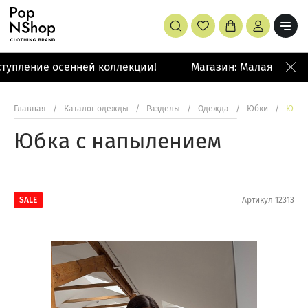
тупление осенней коллекции!
Магазин: Малая Бронна
Главная
/
Каталог одежды
/
Разделы
/
Одежда
/
Юбки
/
Юбка
Юбка с напылением
SALE
Артикул
12313