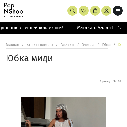
упление осенней коллекции!
Магазин: Малая Бронная
Главная
/
Каталог одежды
/
Разделы
/
Одежда
/
Юбки
/
Юбка
Юбка миди
Артикул
12518