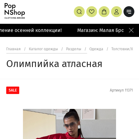
ение осенней коллекции!
Магазин: Малая Бронная 42
Главная
/
Каталог одежды
/
Разделы
/
Одежда
/
Толстовки/Худ
Олимпийка атласная
SALE
Артикул
11371