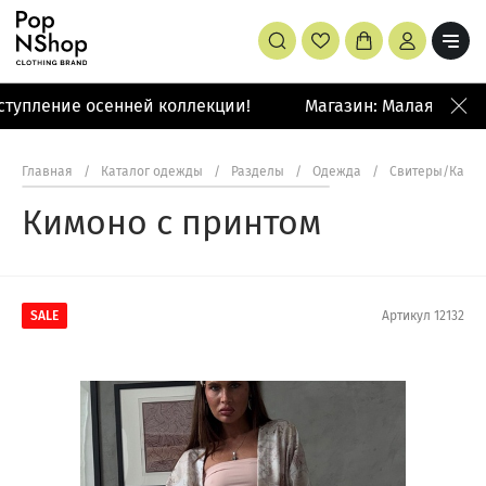
тупление осенней коллекции!
Магазин: Малая Бронна
Главная
/
Каталог одежды
/
Разделы
/
Одежда
/
Свитеры/Кард
Кимоно с принтом
SALE
Артикул
12132