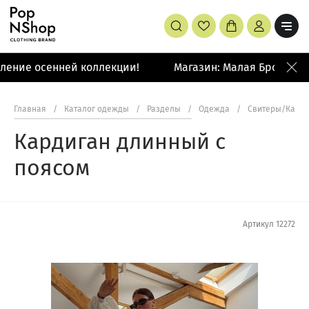
ление осенней коллекции!
Магазин: Малая Бронная 4
Главная
/
Каталог одежды
/
Разделы
/
Одежда
/
Свитеры/Кард
Кардиган длинный с
поясом
Артикул
12272