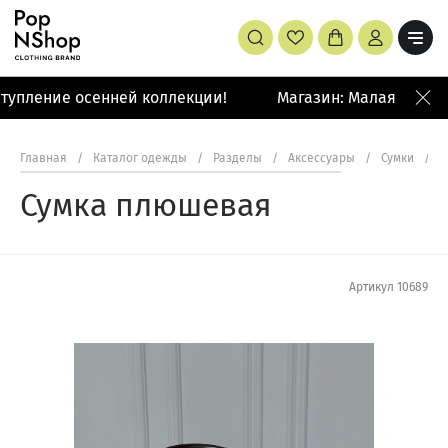
тупление осенней коллекции!
Магазин: Малая Бронна
Главная
/
Каталог одежды
/
Разделы
/
Аксессуары
/
Сумки
/
С
Сумка плюшевая
Артикул
10689