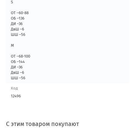
S
ОТ –60-88
ОБ –136
ДИ –36
ДвШ –6
ШШ –56
M
ОТ –68-100
ОБ –144
ДИ –36
ДвШ –6
ШШ –56
Код
12496
С этим товаром покупают