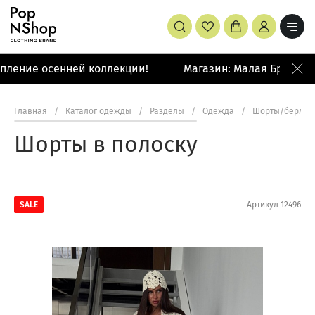
ление осенней коллекции!
Магазин: Малая Бронная 
Главная
/
Каталог одежды
/
Разделы
/
Одежда
/
Шорты/бермуд
Шорты в полоску
SALE
Артикул
12496