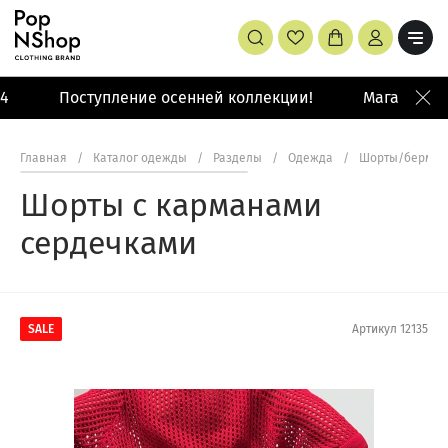
Поступление осенней коллекции!
Магазин: Ма
Главная
/
Каталог одежды
/
Разделы
/
Одежда
/
Шорты/бермуд
Шорты с карманами
сердечками
SALE
Артикул
12135