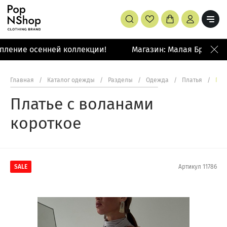
пление осенней коллекции!
Магазин: Малая Бронная 
Главная
/
Каталог одежды
/
Разделы
/
Одежда
/
Платья
/
Пла
Платье с воланами
короткое
SALE
Артикул
11786