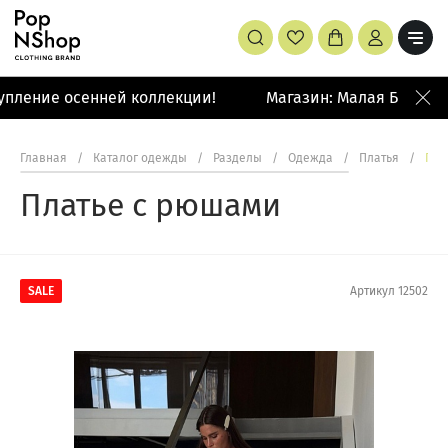
пление осенней коллекции!
Магазин: Малая Бронная 
Главная
/
Каталог одежды
/
Разделы
/
Одежда
/
Платья
/
Пла
Платье с рюшами
SALE
Артикул
12502