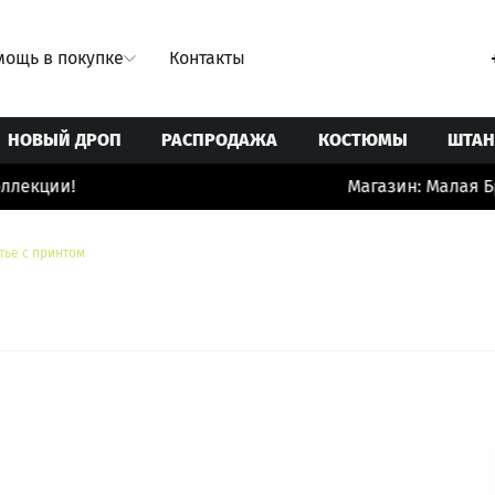
ощь в покупке
Контакты
НОВЫЙ ДРОП
РАСПРОДАЖА
КОСТЮМЫ
ШТА
лекции!
Магазин: Малая Бро
Свитеры/Кардиганы
Ремни
Юбки
Толстовки/Худи/Свитшоты
Сумки
тье с принтом
 купальники
Топы/корсеты
Украшения
ты
Футболки
Шорты/бермуды/велосипедки