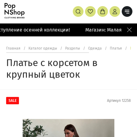
тупление осенней коллекции!
Магазин: Малая Бронна
Главная
/
Каталог одежды
/
Разделы
/
Одежда
/
Платья
/
Пла
Платье с корсетом в
крупный цветок
SALE
Артикул
12258