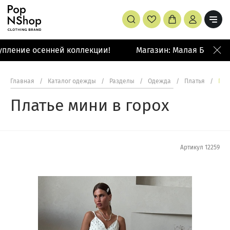
пление осенней коллекции!
Магазин: Малая Бронная
Главная
/
Каталог одежды
/
Разделы
/
Одежда
/
Платья
/
Пла
Платье мини в горох
Артикул
12259