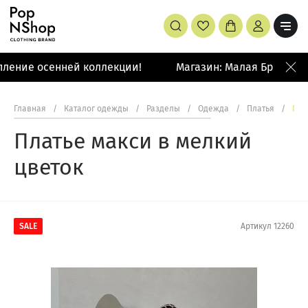
ление осенней коллекции!
Магазин: Малая Бронная 4
Главная
/
Каталог одежды
/
Разделы
/
Одежда
/
Платья
/
Пла
Платье макси в мелкий
цветок
SALE
Артикул
12260