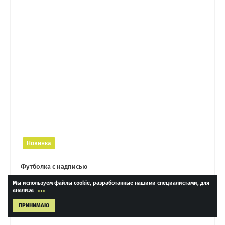
Новинка
Футболка с надписью
Мы используем файлы cookie, разработанные нашими специалистами, для
...
анализа
4 690 ₽
ПРИНИМАЮ