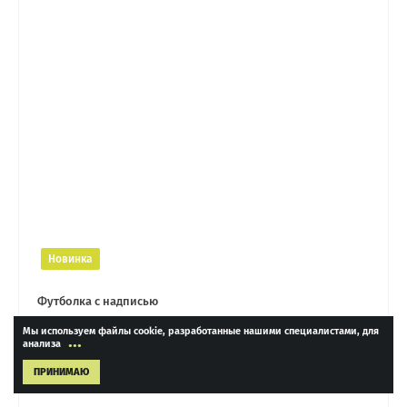
Новинка
Футболка с надписью
Мы используем файлы cookie, разработанные нашими специалистами, для
...
анализа
4 690 ₽
ПРИНИМАЮ