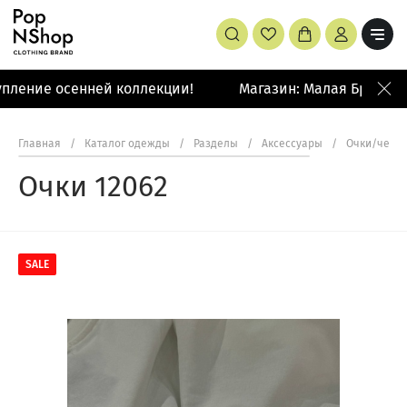
пление осенней коллекции!
Магазин: Малая Бронная 
Главная
/
Каталог одежды
/
Разделы
/
Аксессуары
/
Очки/чехл
Очки 12062
SALE