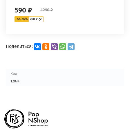
590 ₽
1 290 ₽
-54.26%
700 ₽
Поделиться:
Код
12074