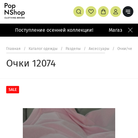
Поступление осенней коллекции!
Магазин: Мал
Главная
/
Каталог одежды
/
Разделы
/
Аксессуары
/
Очки/чехл
Очки 12074
SALE