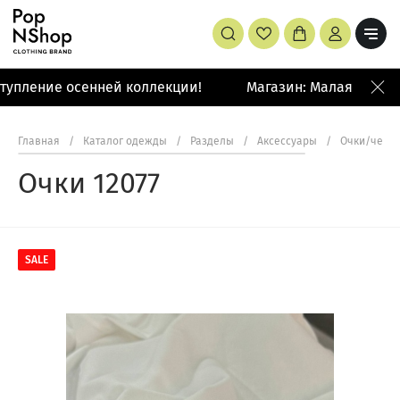
упление осенней коллекции!
Магазин: Малая Бронна
Главная
/
Каталог одежды
/
Разделы
/
Аксессуары
/
Очки/чехл
Очки 12077
SALE