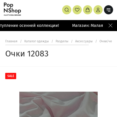
упление осенней коллекции!
Магазин: Малая Бронна
Главная
/
Каталог одежды
/
Разделы
/
Аксессуары
/
Очки/чехл
Очки 12083
SALE