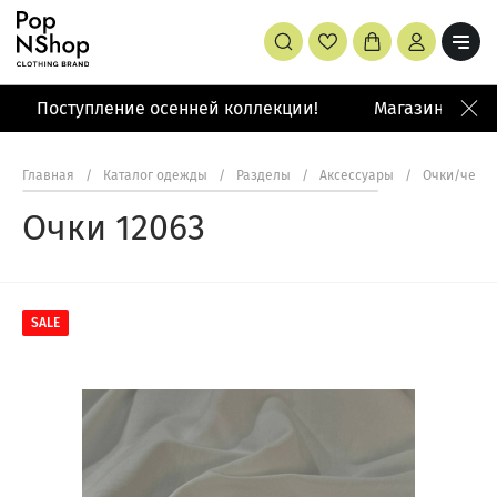
Поступление осенней коллекции!
Магазин: Малая
Главная
/
Каталог одежды
/
Разделы
/
Аксессуары
/
Очки/чехл
Очки 12063
SALE