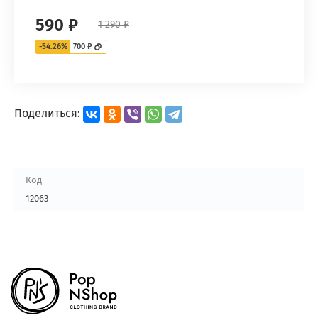
590 ₽
1 290 ₽
-54.26%
700 ₽
Поделиться:
Код
12063