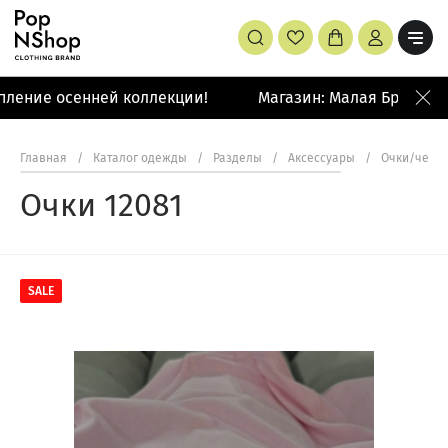
ление осенней коллекции!
Магазин: Малая Бронная 
Главная
/
Каталог одежды
/
Разделы
/
Аксессуары
/
Очки/чехл
Очки 12081
SALE