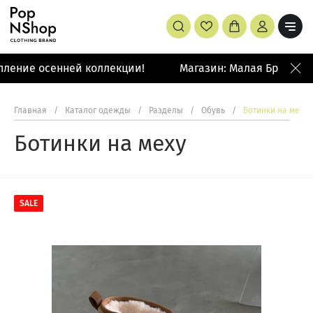
ление осенней коллекции!
Магазин: Малая Бронная 
Главная
/
Каталог одежды
/
Разделы
/
Обувь
/
Ботинки на меху
Ботинки на меху
SALE