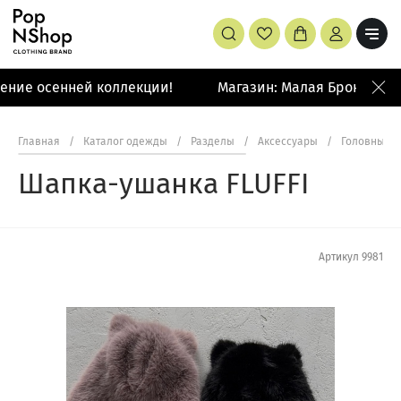
ение осенней коллекции!
Магазин: Малая Бронная 42
Главная
/
Каталог одежды
/
Разделы
/
Аксессуары
/
Головные у
Шапка-ушанка FLUFFI
Артикул
9981