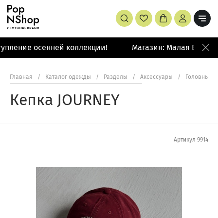
упление осенней коллекции!
Магазин: Малая Бронна
Главная
/
Каталог одежды
/
Разделы
/
Аксессуары
/
Головные у
Кепка JOURNEY
Артикул
9914