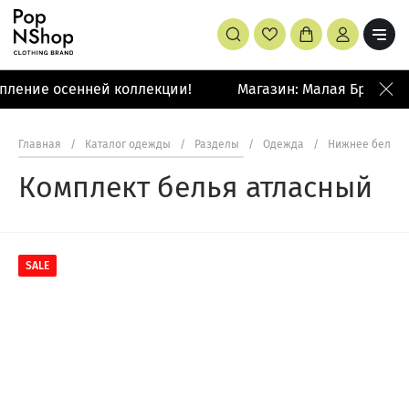
пление осенней коллекции!
Магазин: Малая Бронная 
Главная
/
Каталог одежды
/
Разделы
/
Одежда
/
Нижнее белье 
Комплект белья атласный
SALE