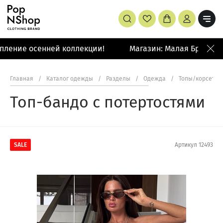
ление осенней коллекции!
Магазин: Малая Бронная 
Главная
/
Каталог одежды
/
Разделы
/
Одежда
/
Топы/корсеты
Топ-бандо с потертостями
SALE
Артикул
12493