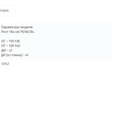
ТАВКА
Параметры модели:
Рост 164 см 79/60/84
ОГ – 116-136
ОТ – 120-140
ДИ – 47
ДР (от плеча) – 41
12141