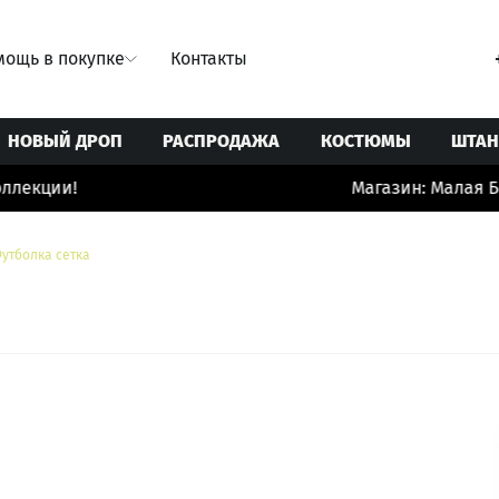
ощь в покупке
Контакты
НОВЫЙ ДРОП
РАСПРОДАЖА
КОСТЮМЫ
ШТА
екции!
Магазин: Малая Бро
Свитеры/Кардиганы
Ремни
Юбки
Толстовки/Худи/Свитшоты
Сумки
утболка сетка
 купальники
Топы/корсеты
Украшения
ты
Футболки
Шорты/бермуды/велосипедки