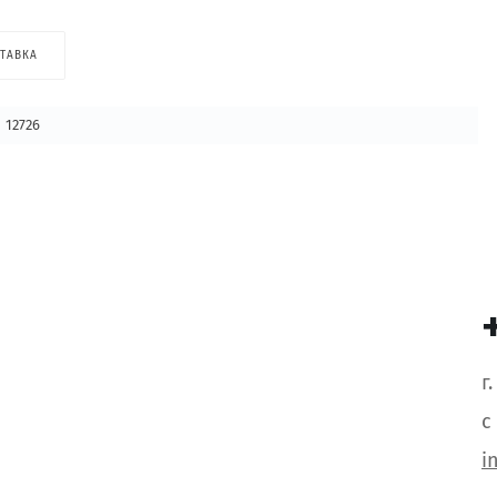
ТАВКА
12726
г
с
i