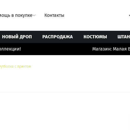
ощь в покупке
Контакты
НОВЫЙ ДРОП
РАСПРОДАЖА
КОСТЮМЫ
ШТА
лекции!
Магазин: Малая Бр
Свитеры/Кардиганы
Ремни
Юбки
Толстовки/Худи/Свитшоты
Сумки
утболка с принтом
 купальники
Топы/корсеты
Украшения
ты
Футболки
Шорты/бермуды/велосипедки