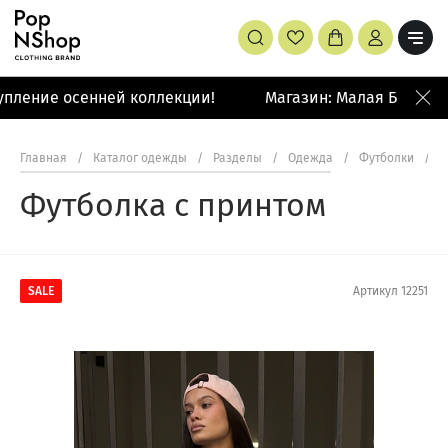
пление осенней коллекции!
Магазин: Малая Бронная 
Главная
/
Каталог одежды
/
Разделы
/
Одежда
/
Футболки
/
Ф
Футболка с принтом
SALE
Артикул
12251