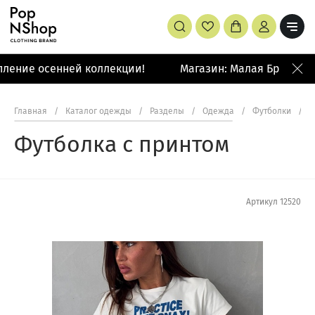
ление осенней коллекции!
Магазин: Малая Бронная 4
Главная
/
Каталог одежды
/
Разделы
/
Одежда
/
Футболки
/
Ф
Футболка с принтом
Артикул
12520