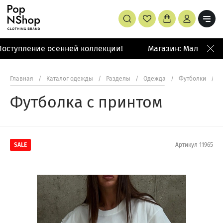
оступление осенней коллекции!
Магазин: Малая Брон
Главная
/
Каталог одежды
/
Разделы
/
Одежда
/
Футболки
/
Ф
Футболка с принтом
SALE
Артикул
11965