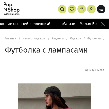
ление осенней коллекции!
Магазин: Малая Бронная 4
Главная
/
Каталог одежды
/
Разделы
/
Одежда
/
Футболки
/
Ф
Футболка с лампасами
Артикул
12285