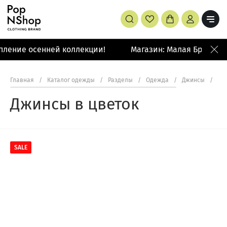
пление осенней коллекции!
Магазин: Малая Бронная 
Главная
/
Каталог одежды
/
Разделы
/
Одежда
/
Джинсы
/
Дж
Джинсы в цветок
SALE