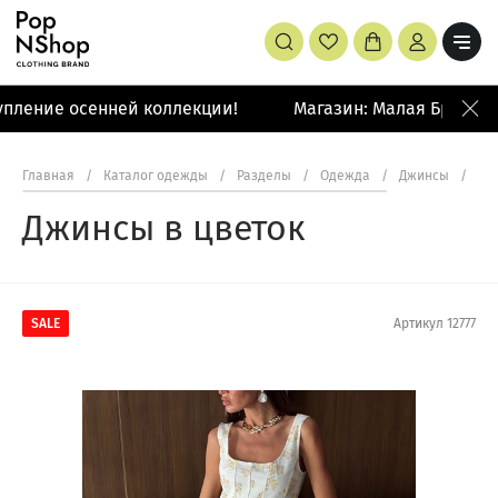
пление осенней коллекции!
Магазин: Малая Бронная 
Главная
/
Каталог одежды
/
Разделы
/
Одежда
/
Джинсы
/
Дж
Джинсы в цветок
SALE
Артикул
12777