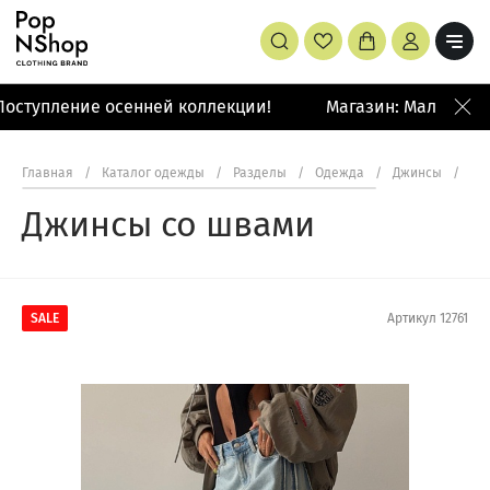
оступление осенней коллекции!
Магазин: Малая Бро
Главная
/
Каталог одежды
/
Разделы
/
Одежда
/
Джинсы
/
Дж
Джинсы со швами
SALE
Артикул
12761