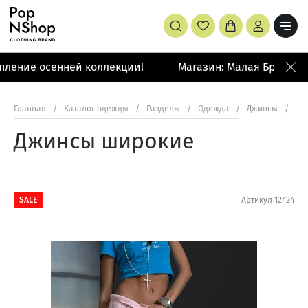
ление осенней коллекции!
Магазин: Малая Бронная 
Главная
/
Каталог одежды
/
Разделы
/
Одежда
/
Джинсы
/
Дж
Джинсы широкие
SALE
Артикул
12424