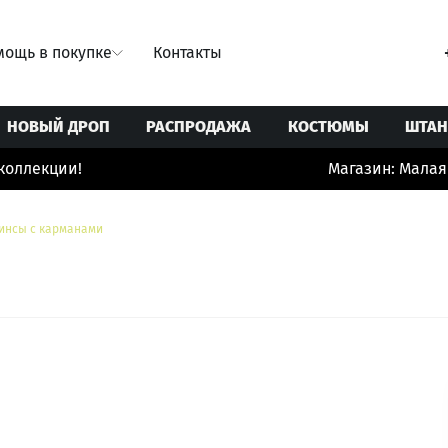
ощь в покупке
Контакты
НОВЫЙ ДРОП
РАСПРОДАЖА
КОСТЮМЫ
ШТА
ллекции!
Магазин: Малая Б
Свитеры/Кардиганы
Ремни
Юбки
Толстовки/Худи/Свитшоты
Сумки
инсы с карманами
 купальники
Топы/корсеты
Украшения
ты
Футболки
Шорты/бермуды/велосипедки