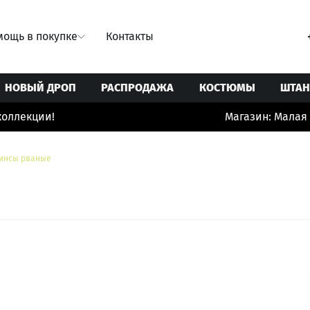
ощь в покупке
Контакты
НОВЫЙ ДРОП
РАСПРОДАЖА
КОСТЮМЫ
ШТА
ллекции!
Магазин: Малая Б
Свитеры/Кардиганы
Ремни
Юбки
Толстовки/Худи/Свитшоты
Сумки
инсы рваные
 купальники
Топы/корсеты
Украшения
ты
Футболки
Шорты/бермуды/велосипедки